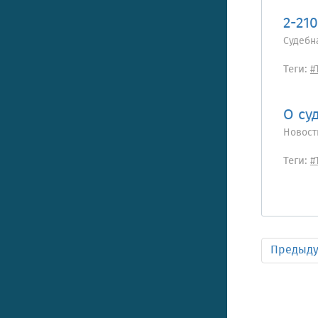
2-21
Судебн
Теги:
#
О су
Новост
Теги:
#
Предыд