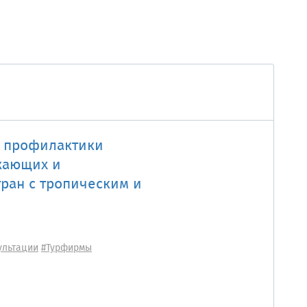
м профилактики
жающих и
тран с тропическим и
ультации
#Турфирмы