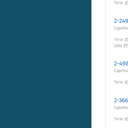
Теги:
#
2-24
Судебн
Теги:
#
суда
#
2-49
Судебн
Теги:
#
2-36
Судебн
Теги:
#