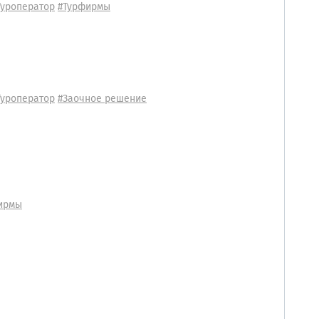
Туроператор
#Турфирмы
Туроператор
#Заочное решение
ирмы