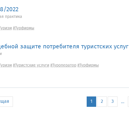
08/2022
ая практика
Туризм
#Турфирмы
дебной защите потребителя туристских услуг
и
Туризм
#Туристские услуги
#Туроператор
#Турфирмы
ущая
1
2
3
...