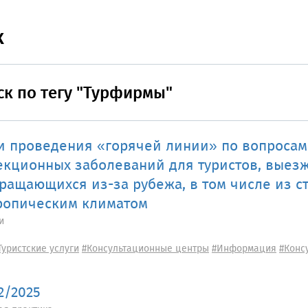
к
ск по тегу "Турфирмы"
и проведения «горячей линии» по вопроса
кционных заболеваний для туристов, выез
ращающихся из-за рубежа, в том числе из с
ропическим климатом
и
Туристские услуги
#Консультационные центры
#Информация
#Конс
72/2025