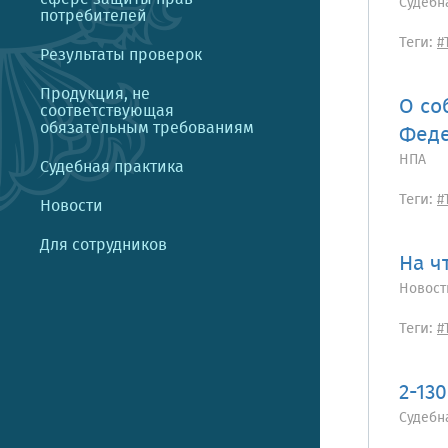
Судебн
потребителей
Теги:
#
Результаты проверок
Продукция, не
О со
соответствующая
обязательным требованиям
Феде
НПА
Судебная практика
Теги:
#
Новости
Для сотрудников
На ч
Новост
Теги:
#
2-13
Судебн