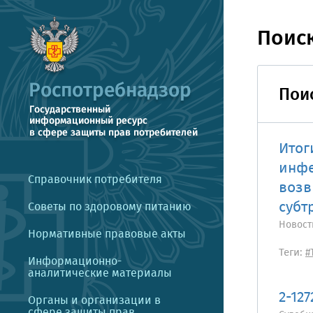
Поис
Пои
Итог
инфе
Справочник потребителя
возв
субт
Советы по здоровому питанию
Новост
Нормативные правовые акты
Теги:
#
Информационно-
аналитические материалы
2-12
Органы и организации в
сфере защиты прав