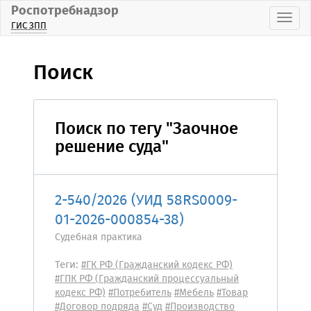
Роспотребнадзор
Пока
ГИС ЗПП
Поиск
Поиск по тегу "Заочное
решение суда"
2-540/2026 (УИД 58RS0009-
01-2026-000854-38)
Судебная практика
Теги:
#ГК РФ (Гражданский кодекс РФ)
#ГПК РФ (Гражданский процессуальный
кодекс РФ)
#Потребитель
#Мебель
#Товар
#Договор подряда
#Суд
#Производство