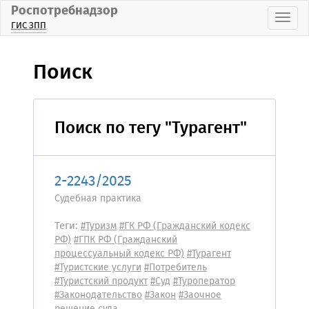
Роспотребнадзор
Пока
ГИС ЗПП
Поиск
Поиск по тегу "Турагент"
2-2243/2025
Судебная практика
Теги:
#Туризм
#ГК РФ (Гражданский кодекс
РФ)
#ГПК РФ (Гражданский
процессуальный кодекс РФ)
#Турагент
#Туристские услуги
#Потребитель
#Туристский продукт
#Суд
#Туроператор
#Законодательство
#Закон
#Заочное