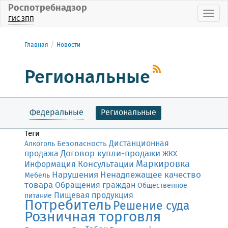
Роспотребнадзор
Пока
ГИС ЗПП
Главная
Новости
Региональные
Федеральные
Региональные
Теги
Дистанционная
Безопасность
Алкоголь
Договор купли-продажи
продажа
ЖКХ
Маркировка
Консультации
Информация
Нарушения
Ненадлежащее качество
Мебель
товара
Обращения граждан
Общественное
Пищевая продукция
питание
Потребитель
Решение суда
Розничная торговля