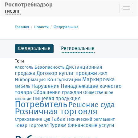
Роспотребнадзор
Пока
ГИС ЗПП
Главная
Новости
Федеральные
Федеральные
Региональные
Теги
Дистанционная
Безопасность
Алкоголь
Договор купли-продажи
продажа
ЖКХ
Маркировка
Консультации
Информация
Нарушения
Ненадлежащее качество
Мебель
товара
Обращения граждан
Общественное
Пищевая продукция
питание
Потребитель
Решение суда
Розничная торговля
Табак
Страхование
Суд
Технический регламент
Финансовые услуги
Товар
Торговля
Туризм