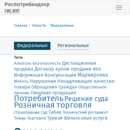
Роспотребнадзор
Пока
ГИС ЗПП
Главная
Новости
Федеральные
Федеральные
Региональные
Теги
Дистанционная
Безопасность
Алкоголь
Договор купли-продажи
продажа
ЖКХ
Маркировка
Консультации
Информация
Нарушения
Ненадлежащее качество
Мебель
товара
Обращения граждан
Общественное
Пищевая продукция
питание
Потребитель
Решение суда
Розничная торговля
Табак
Страхование
Суд
Технический регламент
Финансовые услуги
Товар
Торговля
Туризм