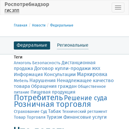
Роспотребнадзор
Пока
ГИС ЗПП
Главная
Новости
Федеральные
Федеральные
Региональные
Теги
Дистанционная
Безопасность
Алкоголь
Договор купли-продажи
продажа
ЖКХ
Маркировка
Консультации
Информация
Нарушения
Ненадлежащее качество
Мебель
товара
Обращения граждан
Общественное
Пищевая продукция
питание
Потребитель
Решение суда
Розничная торговля
Табак
Страхование
Суд
Технический регламент
Финансовые услуги
Товар
Торговля
Туризм