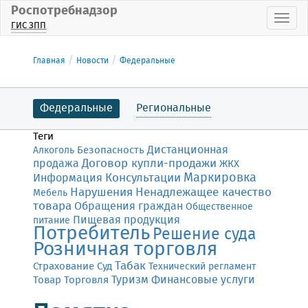
Роспотребнадзор
Пока
ГИС ЗПП
Главная
Новости
Федеральные
Федеральные
Региональные
Теги
Дистанционная
Безопасность
Алкоголь
Договор купли-продажи
продажа
ЖКХ
Маркировка
Консультации
Информация
Нарушения
Ненадлежащее качество
Мебель
товара
Обращения граждан
Общественное
Пищевая продукция
питание
Потребитель
Решение суда
Розничная торговля
Табак
Страхование
Суд
Технический регламент
Финансовые услуги
Товар
Торговля
Туризм