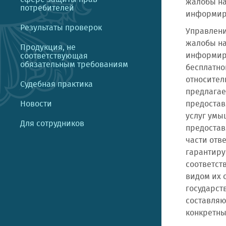
жалобы на
потребителей
информиру
Результаты проверок
Управлени
жалобы на
Продукция, не
информиру
соответствующая
обязательным требованиям
бесплатно
относител
Судебная практика
предлагае
Новости
предостав
услуг умы
Для сотрудников
предостав
части отв
гарантиру
соответст
видом их 
государст
составляю
конкретны