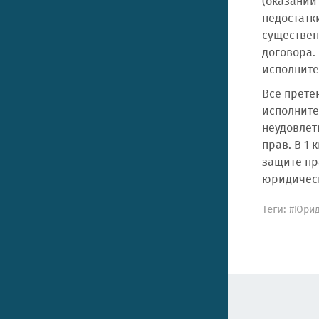
(оказании
недостатк
существен
договора.
исполните
Все прете
исполните
неудовлет
прав. В 1
защите пр
юридическ
Теги:
#Юрид