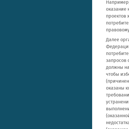
Например,
оказание 
проектов 
потребите
правовому
Далее орг
Федерации
потребите
запросов 
должны на
чтобы изб
(причинен
оказаны ю
требований
устранени
выполнени
(оказанно
недостатк