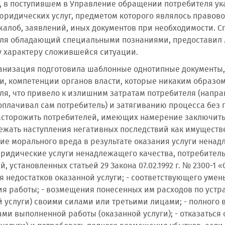
 в поступившем в Управление обращении потребителя ука
юридических услуг, предметом которого являлось правов
жалоб, заявлений, иных документов при необходимости. 
ля обладающий специальными познаниями, предоставил 
 характеру сложившейся ситуации.
анизация подготовила шаблонные однотипные документы, 
, компетенции органов власти, которые никаким образом
ля, что привело к излишним затратам потребителя (напр
оплачивал сам потребитель) и затягиванию процесса без 
сторожить потребителей, имеющих намерение заключить д
ежать наступления негативных последствий как имуществе
ие морального вреда в результате оказания услуги ненадл
ридические услуги ненадлежащего качества, потребитель
, установленных статьей 29 Закона 07.02.1992 г. № 2300-1
я недостатков оказанной услуги; - соответствующего умен
я работы; - возмещения понесенных им расходов по уст
й услуги) своими силами или третьими лицами; - полного
ами выполненной работы (оказанной услуги); - отказаться