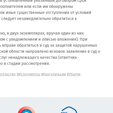
и в установленный указанным договором срок
исполнителем или если им обнаружены
или иные существенные отступления от условий
 следует незамедлительно обратиться к
о, в двух экземплярах, вручая один из них
мом с уведомлением и описью вложения). При
 вправе обратиться в суд за защитой нарушенных
ской области направлено исковое заявление в суд о
луг ненадлежащего качества (ответчик -
о в стадии рассмотрения.
ательство
#Исполнитель
#Консультации
#Убытки