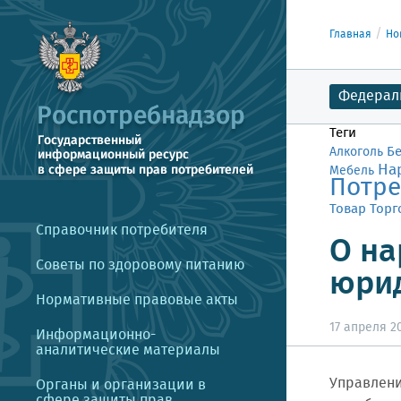
Главная
Но
Федерал
Теги
Б
Алкоголь
На
Мебель
Потре
Товар
Торг
Справочник потребителя
О на
Советы по здоровому питанию
юрид
Нормативные правовые акты
17 апреля 20
Информационно-
аналитические материалы
Управлени
Органы и организации в
сфере защиты прав