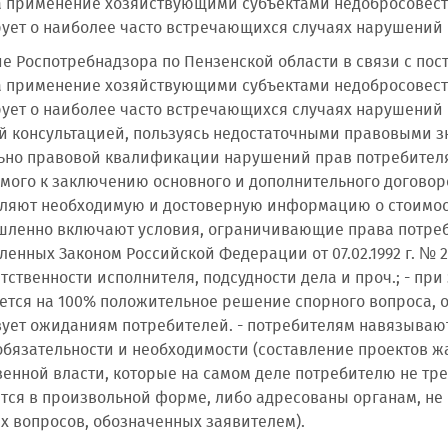
 применение хозяйствующими субъектами недобросовестн
ет о наиболее часто встречающихся случаях нарушений 
е Роспотребнадзора по Пензенской области в связи с по
 применение хозяйствующими субъектами недобросовестн
ет о наиболее часто встречающихся случаях нарушений п
й консультацией, пользуясь недостаточными правовыми з
ьно правовой квалификации нарушений прав потребителя 
мого к заключению основного и дополнительного договор
ляют необходимую и достоверную информацию о стоимости
шленно включают условия, ограничивающие права потре
ленных Законом Российской Федерации от 07.02.1992 г. № 
етственности исполнителя, подсудности дела и проч.; - п
ется на 100% положительное решение спорного вопроса, о
вует ожиданиям потребителей. - потребителям навязываю
обязательности и необходимости (составление проектов ж
венной власти, которые на самом деле потребителю не тре
тся в произвольной форме, либо адресованы органам, н
х вопросов, обозначенных заявителем).