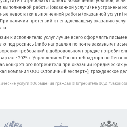
 услуги) и потребовать полного возмещения убытков, есл
и выполненной работы (оказанной услуги) не устранены 
ные недостатки выполненной работы (оказанной услуги) 
 При наличии претензий к ненадлежащему оказанию услуг
лю.
нзии к исполнителю услуг лучше всего оформлять письменн
лю под роспись (либо направляя по почте заказным пись
ворении требований в добровольном порядке потребитель
 квартале 2025 г. Управлением Роспотребнадзора по Пензен
ав конкретного потребителя при оказании юридических ус
ая компания ООО «Столичный эксперт»), гражданское дел
ические услуги
#Обращения граждан
#Потребитель
#Суд
#Законод