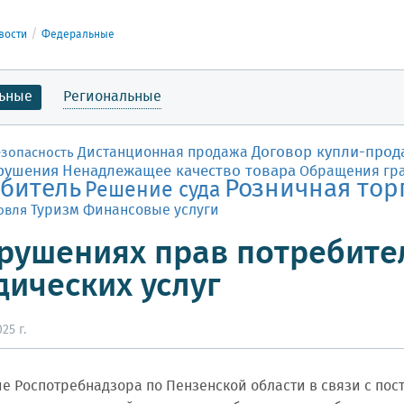
вости
Федеральные
ьные
Региональные
Договор купли-прод
Дистанционная продажа
езопасность
рушения
Ненадлежащее качество товара
Обращения гр
битель
Розничная тор
Решение суда
Финансовые услуги
овля
Туризм
рушениях прав потребите
ических услуг
25 г.
е Роспотребнадзора по Пензенской области в связи с по