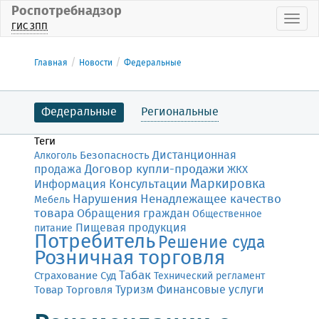
Роспотребнадзор
Пока
ГИС ЗПП
Главная
Новости
Федеральные
Федеральные
Региональные
Теги
Дистанционная
Безопасность
Алкоголь
Договор купли-продажи
продажа
ЖКХ
Маркировка
Консультации
Информация
Нарушения
Ненадлежащее качество
Мебель
товара
Обращения граждан
Общественное
Пищевая продукция
питание
Потребитель
Решение суда
Розничная торговля
Табак
Страхование
Суд
Технический регламент
Финансовые услуги
Товар
Торговля
Туризм