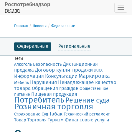
Роспотребнадзор
Пока
ГИС ЗПП
Главная
Новости
Федеральные
Федеральные
Региональные
Теги
Дистанционная
Безопасность
Алкоголь
Договор купли-продажи
продажа
ЖКХ
Маркировка
Консультации
Информация
Нарушения
Ненадлежащее качество
Мебель
товара
Обращения граждан
Общественное
Пищевая продукция
питание
Потребитель
Решение суда
Розничная торговля
Табак
Страхование
Суд
Технический регламент
Финансовые услуги
Товар
Торговля
Туризм