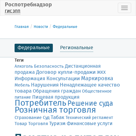
Роспотребнадзор
Пока
ГИС ЗПП
Главная
Новости
Федеральные
Федеральные
Региональные
Теги
Дистанционная
Безопасность
Алкоголь
Договор купли-продажи
продажа
ЖКХ
Маркировка
Консультации
Информация
Нарушения
Ненадлежащее качество
Мебель
товара
Обращения граждан
Общественное
Пищевая продукция
питание
Потребитель
Решение суда
Розничная торговля
Табак
Страхование
Суд
Технический регламент
Финансовые услуги
Товар
Торговля
Туризм