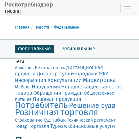
Роспотребнадзор
Пока
ГИС ЗПП
Главная
Новости
Федеральные
Федеральные
Региональные
Теги
Дистанционная
Безопасность
Алкоголь
Договор купли-продажи
продажа
ЖКХ
Маркировка
Консультации
Информация
Нарушения
Ненадлежащее качество
Мебель
товара
Обращения граждан
Общественное
Пищевая продукция
питание
Потребитель
Решение суда
Розничная торговля
Табак
Страхование
Суд
Технический регламент
Финансовые услуги
Товар
Торговля
Туризм