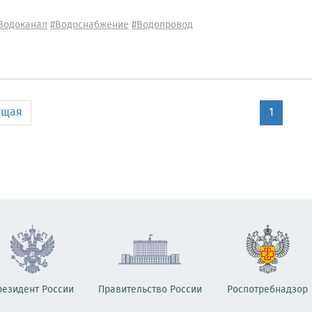
Водоканал
#Водоснабжение
#Водопровод
ущая
1
резидент России
Правительство России
Роспотребнадзор