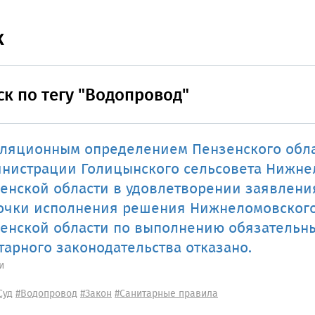
к
к по тегу "Водопровод"
ляционным определением Пензенского обла
нистрации Голицынского сельсовета Нижне
енской области в удовлетворении заявлени
очки исполнения решения Нижнеломовского
енской области по выполнению обязательн
тарного законодательства отказано.
и
Суд
#Водопровод
#Закон
#Санитарные правила