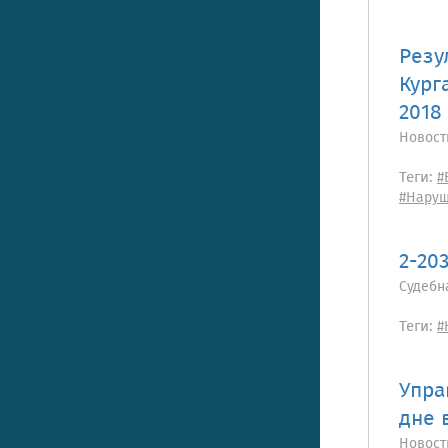
Резу
Кург
2018 
Новост
Теги:
#
#Нару
2-20
Судебн
Теги:
#
Упра
дне 
Новост