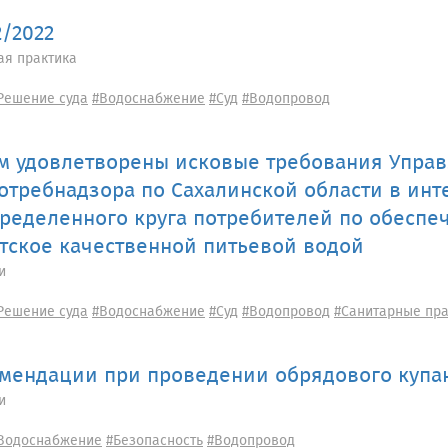
2/2022
ая практика
Решение суда
#Водоснабжение
#Суд
#Водопровод
м удовлетворены исковые требования Упра
отребнадзора по Сахалинской области в инт
ределенного круга потребителей по обеспе
тское качественной питьевой водой
и
Решение суда
#Водоснабжение
#Суд
#Водопровод
#Санитарные пр
мендации при проведении обрядового купа
и
Водоснабжение
#Безопасность
#Водопровод