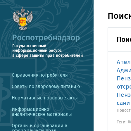
Поис
Поис
Апел
Адми
Справочник потребителя
Пенз
отср
Советы по здоровому питанию
Пенз
Нормативные правовые акты
сани
Информационно-
Новост
аналитические материалы
Теги:
#
Органы и организации в
сфере защиты прав