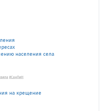
вления
ересах
чению населения села
авила
#СанПиН
ния на крещение