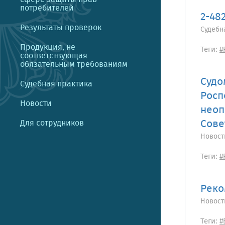
потребителей
2-48
Результаты проверок
Судебн
Продукция, не
Теги:
#
соответствующая
обязательным требованиям
Судо
Судебная практика
Росп
Новости
неоп
Сове
Для сотрудников
Новост
Теги:
#
Реко
Новост
Теги:
#