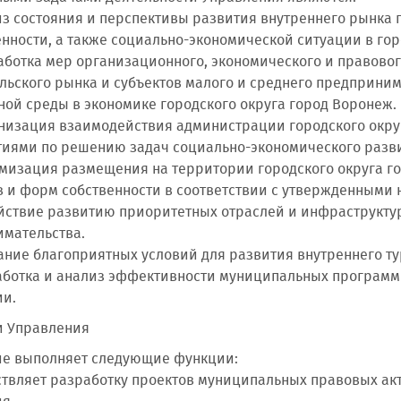
ализ состояния и перспективы развития внутреннего рынка
ности, а также социально-экономической ситуации в гор
зработка мер организационного, экономического и правов
льского рынка и субъектов малого и среднего предприним
ной среды в экономике городского округа город Воронеж.
ганизация взаимодействия администрации городского ок
иями по решению задач социально-экономического разви
тимизация размещения на территории городского округа 
в и форм собственности в соответствии с утвержденными
действие развитию приоритетных отраслей и инфраструкт
мательства.
здание благоприятных условий для развития внутреннего т
зработка и анализ эффективности муниципальных програм
ии.
и Управления
е выполняет следующие функции:
ествляет разработку проектов муниципальных правовых ак