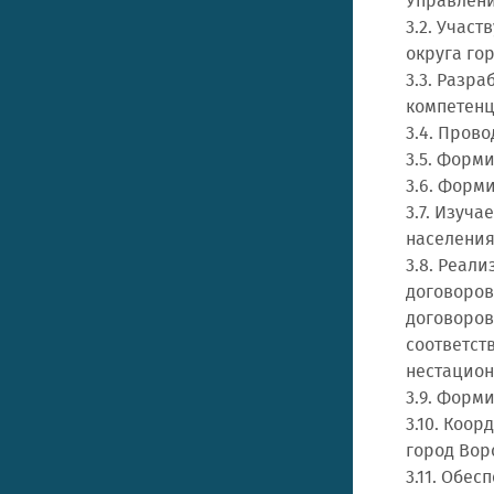
Управлени
3.2. Учас
округа го
3.3. Разр
компетенц
3.4. Пров
3.5. Форм
3.6. Форм
3.7. Изуч
населения
3.8. Реал
договоров
договоров
соответст
нестацион
3.9. Форм
3.10. Коо
город Вор
3.11. Обе