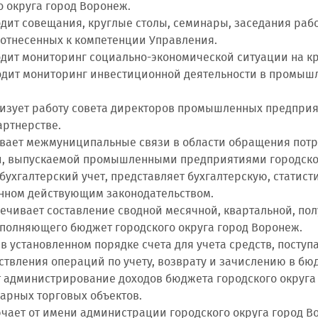
о округа город Воронеж.
водит совещания, круглые столы, семинары, заседания раб
 отнесенных к компетенции Управления.
водит мониторинг социально-экономической ситуации на 
водит мониторинг инвестиционной деятельности в промышл
анизует работу совета директоров промышленных предприя
артнерстве.
вивает межмуниципальные связи в области обращения пот
, выпускаемой промышленными предприятиями городског
т бухгалтерский учет, представляет бухгалтерскую, статис
нном действующим законодательством.
спечивает составление сводной месячной, квартальной, по
сполняющего бюджет городского округа город Воронеж.
ет в установленном порядке счета для учета средств, пос
ствления операций по учету, возврату и зачислению в бю
ет администрирование доходов бюджета городского округ
арных торговых объектов.
лючает от имени администрации городского округа город