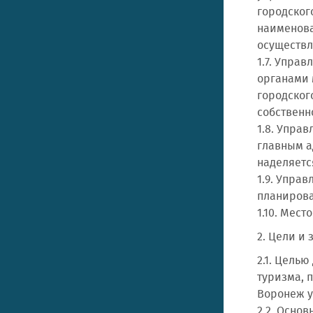
городског
наименова
осуществл
1.7. Упра
органами 
городског
собственн
1.8. Упра
главным а
наделяетс
1.9. Упра
планирова
1.10. Мест
2. Цели и
2.1. Цель
туризма, 
Воронеж у
2.2. Осно