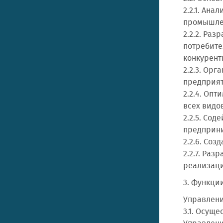
2.2.1. Ан
промышлен
2.2.2. Ра
потребите
конкурент
2.2.3. Ор
предприят
2.2.4. Оп
всех видо
2.2.5. Со
предприни
2.2.6. Со
2.2.7. Ра
реализац
3. Функци
Управлени
3.1. Осущ