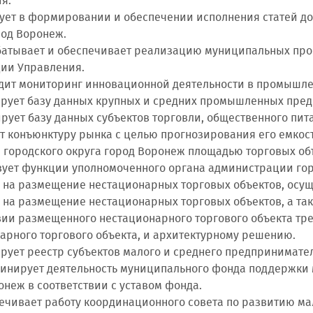
я.
твует в формировании и обеспечении исполнения статей д
род Воронеж.
абатывает и обеспечивает реализацию муниципальных про
ии Управления.
одит мониторинг инновационной деятельности в промышле
ирует базу данных крупных и средних промышленных пред
ирует базу данных субъектов торговли, общественного пит
ает конъюнктуру рынка с целью прогнозирования его емко
 городского округа город Воронеж площадью торговых об
изует функции уполномоченного органа администрации го
 на размещение нестационарных торговых объектов, осу
 на размещение нестационарных торговых объектов, а та
вии размещенного нестационарного торгового объекта тр
арного торгового объекта, и архитектурному решению.
ирует реестр субъектов малого и среднего предпринимате
рдинирует деятельность муниципального фонда поддержки
онеж в соответствии с уставом фонда.
спечивает работу координационного совета по развитию м