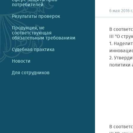
потребителей
6 мая 2016 г.
Результаты проверок
Продукция, не
В соответ
соответствующая
III "О ст
обязательным требованиям
1. Надели
Судебная практика
инновацио
2. Утверд
Новости
политики 
Для сотрудников
В соответ