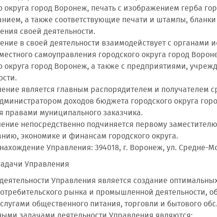
о округа город Воронеж, печать с изображением герба го
нием, а также соответствующие печати и штампы, бланки
ения своей деятельности.
вление в своей деятельности взаимодействует с органами 
местного самоуправления городского округа город Воро
о округа город Воронеж, а также с предприятиями, учре
ости.
вление является главным распорядителем и получателем с
дминистратором доходов бюджета городского округа гор
я правами муниципального заказчика.
вление непосредственно подчиняется первому заместител
нию, экономике и финансам городского округа.
онахождение Управления: 394018, г. Воронеж, ул. Средне-Мо
 задачи Управления
ю деятельности Управления является создание оптимальны
потребительского рынка и промышленной деятельности, о
слугами общественного питания, торговли и бытового об
вными задачами деятельности Управления являются: