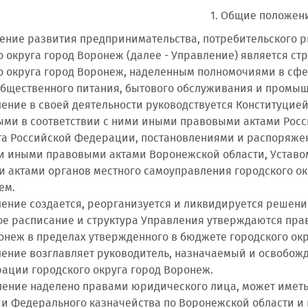
1. Общие положен
вление развития предпринимательства, потребительского
о округа город Воронеж (далее - Управление) является 
о округа город Воронеж, наделенным полномочиями в сфе
общественного питания, бытового обслуживания и промыш
вление в своей деятельности руководствуется Конституц
ми в соответствии с ними иными правовыми актами Рос
а Российской Федерации, постановлениями и распоряже
и иными правовыми актами Воронежской области, Уставом
 актами органов местного самоуправления городского ок
ем.
вление создается, реорганизуется и ликвидируется решен
ное расписание и структура Управления утверждаются пр
онеж в пределах утвержденного в бюджете городского окр
вление возглавляет руководитель, назначаемый и освобо
ации городского округа город Воронеж.
вление наделено правами юридического лица, может иметь
и Федерального казначейства по Воронежской области и