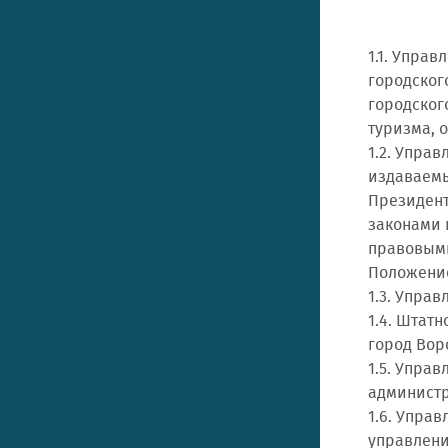
1.1. Упра
городског
городског
туризма, 
1.2. Упра
издаваемы
Президент
законами 
правовыми
Положени
1.3. Упра
1.4. Штат
город Вор
1.5. Упра
администр
1.6. Упра
управлени