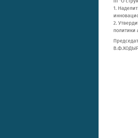
III "О ст
1. Надели
инновацио
2. Утверд
политики 
Председат
В.Ф.ХОДЫ