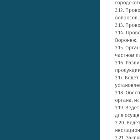
городског
3.12. Про
вопросов,
3.13. Про
3.14. Про
Воронеж.
3.15. Орг
частном п
3.16. Раз
продукции
3.17. Веде
установле
3.18. Обе
органа, и
3.19. Вед
для осуще
3.20. Вед
нестацион
3.21. Зак