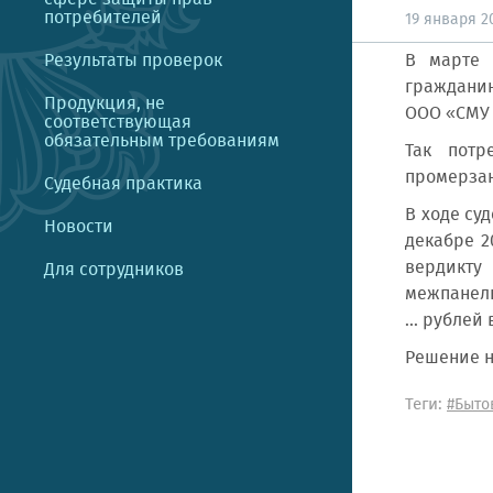
потребителей
19 января 20
Результаты проверок
В марте 
гражданин
Продукция, не
ООО «СМУ
соответствующая
обязательным требованиям
Так потр
промерзан
Судебная практика
В ходе су
Новости
декабре 2
вердикту
Для сотрудников
межпанель
... рубле
Решение н
Теги:
#Быто