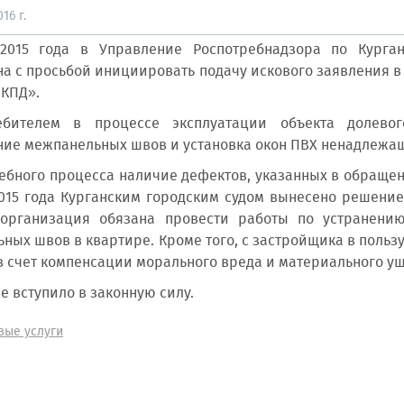
16 г.
2015 года в Управление Роспотребнадзора по Курга
а с просьбой инициировать подачу искового заявления в
 КПД».
ебителем в процессе эксплуатации объекта долевог
ие межпанельных швов и установка окон ПВХ ненадлежащ
дебного процесса наличие дефектов, указанных в обращен
015 года Курганским городским судом вынесено решени
 организация обязана провести работы по устранению
ных швов в квартире. Кроме того, с застройщика в польз
й в счет компенсации морального вреда и материального у
е вступило в законную силу.
вые услуги