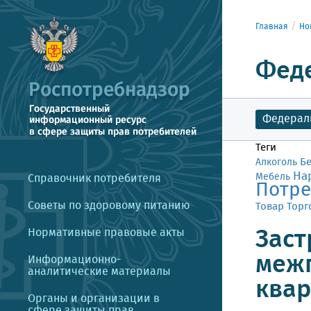
Главная
Но
Фед
Федерал
Теги
Б
Алкоголь
На
Мебель
Справочник потребителя
Потре
Советы по здоровому питанию
Товар
Торг
Заст
Нормативные правовые акты
межп
Информационно-
аналитические материалы
квар
Органы и организации в
сфере защиты прав