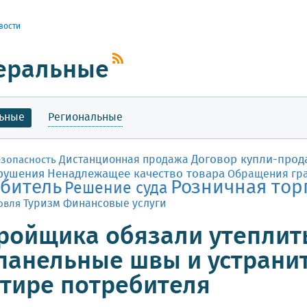
вости
еральные
ьные
Региональные
Договор купли-прод
Дистанционная продажа
езопасность
рушения
Ненадлежащее качество товара
Обращения гр
битель
Розничная тор
Решение суда
Финансовые услуги
овля
Туризм
ройщика обязали утепли
анельные швы и устранит
тире потребителя