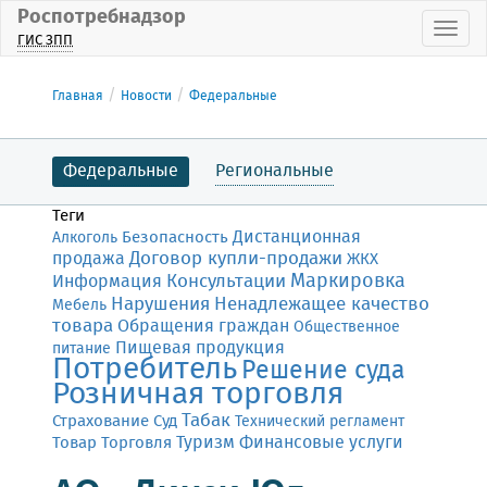
Роспотребнадзор
Пока
ГИС ЗПП
Главная
Новости
Федеральные
Федеральные
Региональные
Теги
Дистанционная
Безопасность
Алкоголь
Договор купли-продажи
продажа
ЖКХ
Маркировка
Консультации
Информация
Нарушения
Ненадлежащее качество
Мебель
товара
Обращения граждан
Общественное
Пищевая продукция
питание
Потребитель
Решение суда
Розничная торговля
Табак
Страхование
Суд
Технический регламент
Финансовые услуги
Товар
Торговля
Туризм