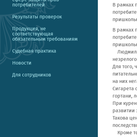
потребителей
В рамках 
потребите
Результаты проверок
пришкольн
Продукция, не
В рамках 
соответствующая
потребите
обязательным требованиям
пришкольн
Судебная практика
Людмила Р
незрелого
Новости
Для того,
питательн
Для сотрудников
на них не
Сигарета с
гортани, 
При курен
развитии 
Такова це
последств
Кроме тог