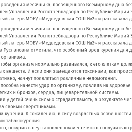
проведения месячника, посвященного Всемирному дню без
лей Управления Роспотребнадзора по Республике Марий 
ый лагерь МОБУ «Медведевская СОШ №2» и рассказала де
проведения месячника, посвященного Всемирному дню без
лей Управления Роспотребнадзора по Республике Марий 
ый лагерь МОБУ «Медведевская СОШ №2» и рассказала де
услановна отметила, что особенный вред курения для д
 организма.
 чтобы организм нормально развивался, к его клеткам дол
ых веществ. И если они замещаются токсинами, как проис
гативно, начнут появляться различные недомогания.
пособна нанести удар по организму, повлияв на здоровье м
легких и бронхов, сердца, пищеварительной системы.
ии у детей очень сильно страдает память, в результате че
за своими сверстниками.
на курения. К сожалению, в силу возрастных особенностей
ий табакокурения.
о, покурив в неустановленном месте можно получить штра