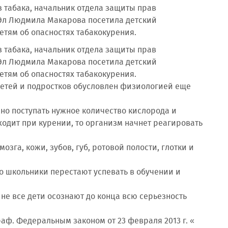
 табака, начальник отдела защиты прав
Эл Людмила Макарова посетила детский
тям об опасностях табакокурения.
 табака, начальник отдела защиты прав
Эл Людмила Макарова посетила детский
тям об опасностях табакокурения.
етей и подростков обусловлен физиологией еще
жно поступать нужное количество кислорода и
ходит при курении, то организм начнет реагировать
озга, кожи, зубов, губ, ротовой полости, глотки и
го школьники перестают успевать в обучении и
 не все дети осознают до конца всю серьезность
ф. Федеральным законом от 23 февраля 2013 г. «