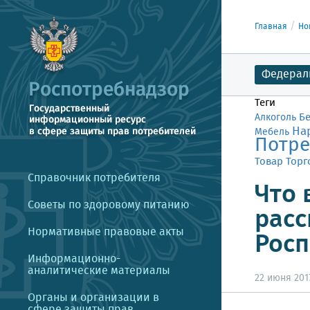
Главная
Но
Федерал
Теги
Б
Алкоголь
На
Мебель
Потре
Товар
Торг
Справочник потребителя
Что 
Советы по здоровому питанию
расс
Нормативные правовые акты
Росп
Информационно-
аналитические материалы
22 июня 2017
Органы и организации в
сфере защиты прав