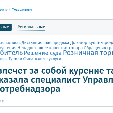
вости
Федеральные
ьные
Региональные
Договор купли-прод
Дистанционная продажа
езопасность
рушения
Ненадлежащее качество товара
Обращения гр
битель
Розничная тор
Решение суда
Финансовые услуги
овля
Туризм
влечет за собой курение 
казала специалист Управ
отребнадзора
 г.