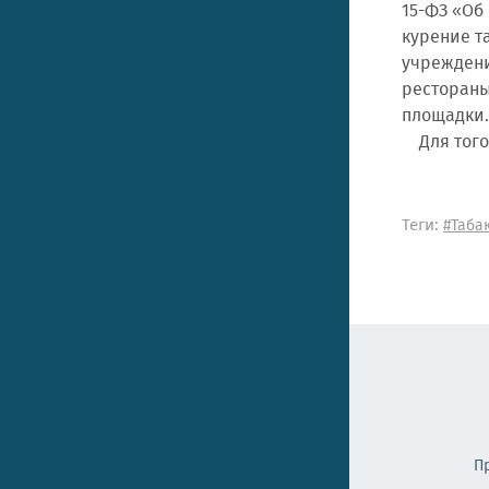
15-ФЗ «Об
курение т
учреждени
рестораны
площадки.
Для того 
Теги:
#Таба
П