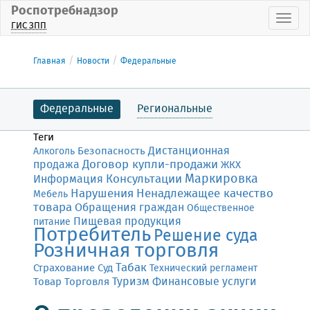
Роспотребнадзор
Пока
ГИС ЗПП
Главная
Новости
Федеральные
Федеральные
Региональные
Теги
Дистанционная
Безопасность
Алкоголь
Договор купли-продажи
продажа
ЖКХ
Маркировка
Консультации
Информация
Нарушения
Ненадлежащее качество
Мебель
товара
Обращения граждан
Общественное
Пищевая продукция
питание
Потребитель
Решение суда
Розничная торговля
Табак
Страхование
Суд
Технический регламент
Финансовые услуги
Товар
Торговля
Туризм