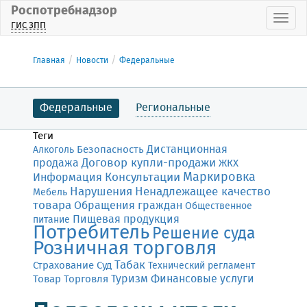
Роспотребнадзор
Пока
ГИС ЗПП
Главная
Новости
Федеральные
Федеральные
Региональные
Теги
Дистанционная
Безопасность
Алкоголь
Договор купли-продажи
продажа
ЖКХ
Маркировка
Консультации
Информация
Нарушения
Ненадлежащее качество
Мебель
товара
Обращения граждан
Общественное
Пищевая продукция
питание
Потребитель
Решение суда
Розничная торговля
Табак
Страхование
Суд
Технический регламент
Финансовые услуги
Товар
Торговля
Туризм