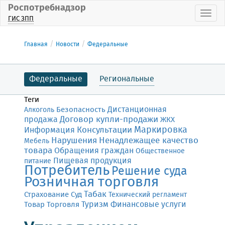
Роспотребнадзор
Пока
ГИС ЗПП
Главная
Новости
Федеральные
Федеральные
Региональные
Теги
Дистанционная
Безопасность
Алкоголь
Договор купли-продажи
продажа
ЖКХ
Маркировка
Консультации
Информация
Нарушения
Ненадлежащее качество
Мебель
товара
Обращения граждан
Общественное
Пищевая продукция
питание
Потребитель
Решение суда
Розничная торговля
Табак
Страхование
Суд
Технический регламент
Финансовые услуги
Товар
Торговля
Туризм