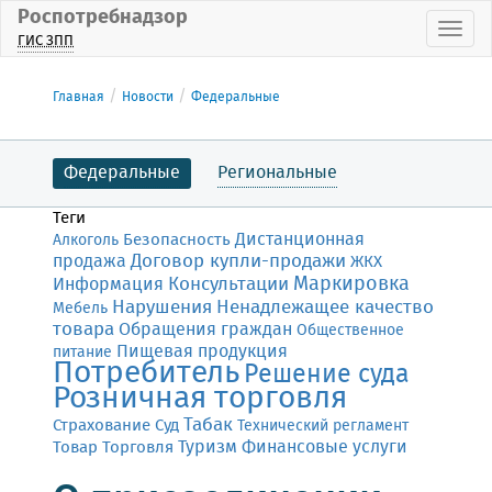
Роспотребнадзор
Пока
ГИС ЗПП
Главная
Новости
Федеральные
Федеральные
Региональные
Теги
Дистанционная
Безопасность
Алкоголь
Договор купли-продажи
продажа
ЖКХ
Маркировка
Консультации
Информация
Нарушения
Ненадлежащее качество
Мебель
товара
Обращения граждан
Общественное
Пищевая продукция
питание
Потребитель
Решение суда
Розничная торговля
Табак
Страхование
Суд
Технический регламент
Финансовые услуги
Товар
Торговля
Туризм