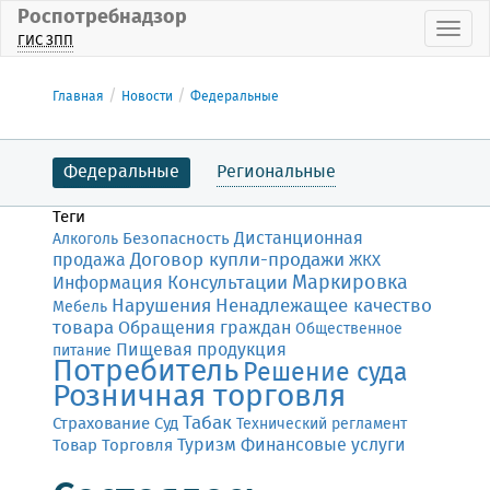
Роспотребнадзор
Пока
ГИС ЗПП
Главная
Новости
Федеральные
Федеральные
Региональные
Теги
Дистанционная
Безопасность
Алкоголь
Договор купли-продажи
продажа
ЖКХ
Маркировка
Консультации
Информация
Нарушения
Ненадлежащее качество
Мебель
товара
Обращения граждан
Общественное
Пищевая продукция
питание
Потребитель
Решение суда
Розничная торговля
Табак
Страхование
Суд
Технический регламент
Финансовые услуги
Товар
Торговля
Туризм