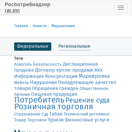
Роспотребнадзор
Пока
ГИС ЗПП
Главная
Новости
Федеральные
Федеральные
Региональные
Теги
Дистанционная
Безопасность
Алкоголь
Договор купли-продажи
продажа
ЖКХ
Маркировка
Консультации
Информация
Нарушения
Ненадлежащее качество
Мебель
товара
Обращения граждан
Общественное
Пищевая продукция
питание
Потребитель
Решение суда
Розничная торговля
Табак
Страхование
Суд
Технический регламент
Финансовые услуги
Товар
Торговля
Туризм