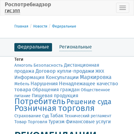
Роспотребнадзор
Пока
ГИС ЗПП
Главная
Новости
Федеральные
Федеральные
Региональные
Теги
Дистанционная
Безопасность
Алкоголь
Договор купли-продажи
продажа
ЖКХ
Маркировка
Консультации
Информация
Нарушения
Ненадлежащее качество
Мебель
товара
Обращения граждан
Общественное
Пищевая продукция
питание
Потребитель
Решение суда
Розничная торговля
Табак
Страхование
Суд
Технический регламент
Финансовые услуги
Товар
Торговля
Туризм