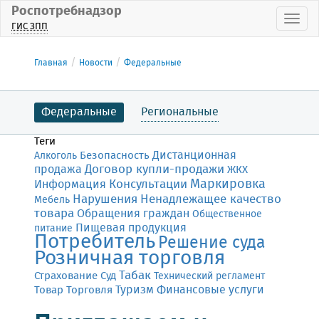
Роспотребнадзор
Пока
ГИС ЗПП
Главная
Новости
Федеральные
Федеральные
Региональные
Теги
Дистанционная
Безопасность
Алкоголь
Договор купли-продажи
продажа
ЖКХ
Маркировка
Консультации
Информация
Нарушения
Ненадлежащее качество
Мебель
товара
Обращения граждан
Общественное
Пищевая продукция
питание
Потребитель
Решение суда
Розничная торговля
Табак
Страхование
Суд
Технический регламент
Финансовые услуги
Товар
Торговля
Туризм