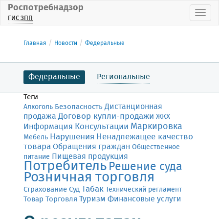
Роспотребнадзор
Пока
ГИС ЗПП
Главная
Новости
Федеральные
Федеральные
Региональные
Теги
Дистанционная
Безопасность
Алкоголь
Договор купли-продажи
продажа
ЖКХ
Маркировка
Консультации
Информация
Нарушения
Ненадлежащее качество
Мебель
товара
Обращения граждан
Общественное
Пищевая продукция
питание
Потребитель
Решение суда
Розничная торговля
Табак
Страхование
Суд
Технический регламент
Финансовые услуги
Товар
Торговля
Туризм