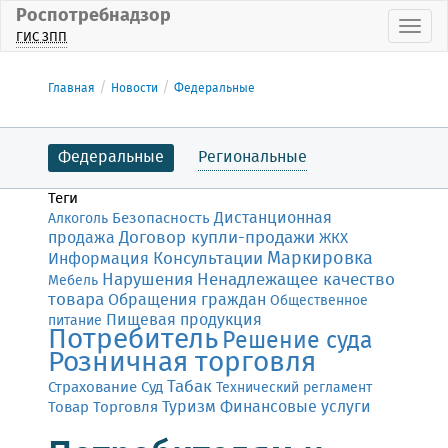
Роспотребнадзор
Пока
ГИС ЗПП
Главная
Новости
Федеральные
Федеральные
Региональные
Теги
Дистанционная
Безопасность
Алкоголь
Договор купли-продажи
продажа
ЖКХ
Маркировка
Консультации
Информация
Нарушения
Ненадлежащее качество
Мебель
товара
Обращения граждан
Общественное
Пищевая продукция
питание
Потребитель
Решение суда
Розничная торговля
Табак
Страхование
Суд
Технический регламент
Финансовые услуги
Товар
Торговля
Туризм