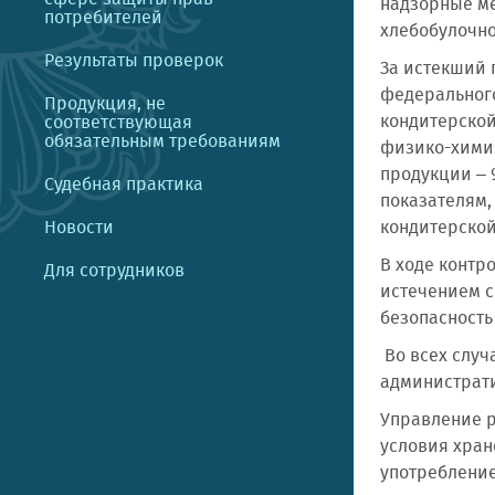
надзорные м
потребителей
хлебобулочно
Результаты проверок
За истекший 
федерального
Продукция, не
кондитерской
соответствующая
обязательным требованиям
физико-химич
продукции – 
Судебная практика
показателям,
Новости
кондитерской
В ходе контр
Для сотрудников
истечением с
безопасност
Во всех слу
администрат
Управление р
условия хран
употребление