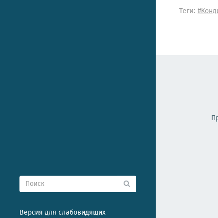
Теги:
#Конд
П
Версия для слабовидящих