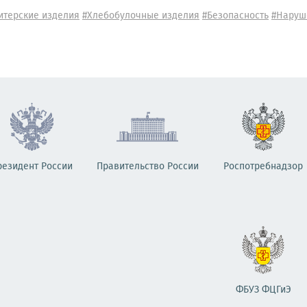
итерские изделия
#Хлебобулочные изделия
#Безопасность
#Наруш
резидент России
Правительство России
Роспотребнадзор
ФБУЗ ФЦГиЭ