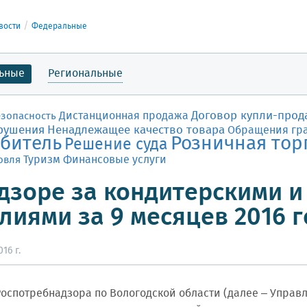
вости
Федеральные
ьные
Региональные
Договор купли-прод
Дистанционная продажа
езопасность
рушения
Ненадлежащее качество товара
Обращения гр
битель
Розничная тор
Решение суда
Финансовые услуги
овля
Туризм
дзоре за кондитерскими 
лиями за 9 месяцев 2016 
16 г.
оспотребнадзора по Вологодской области (далее – Управ