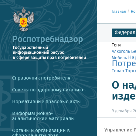
Главная
Но
Федерал
Теги
Б
Алкоголь
На
Мебель
Потре
Товар
Торг
Справочник потребителя
О на
Советы по здоровому питанию
изде
Нормативные правовые акты
9 декабря 20
Информационно-
аналитические материалы
Управление Р
Органы и организации в
сфере защиты прав