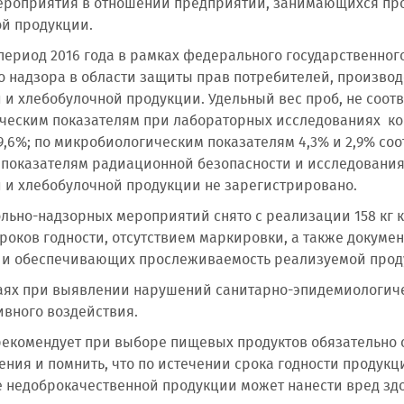
ероприятия в отношении предприятий, занимающихся про
й продукции.
период 2016 года в рамках федерального государственног
 надзора в области защиты прав потребителей, производ
 и хлебобулочной продукции. Удельный вес проб, не соо
еским показателям при лабораторных исследованиях кон
9,6%; по микробиологическим показателям 4,3% и 2,9% со
 показателям радиационной безопасности и исследовани
 и хлебобулочной продукции не зарегистрировано.
ольно-надзорных мероприятий снято с реализации 158 кг 
роков годности, отсутствием маркировки, а также докуме
ь и обеспечивающих прослеживаемость реализуемой прод
чаях при выявлении нарушений санитарно-эпидемиологич
ивного воздействия.
екомендует при выборе пищевых продуктов обязательно 
ения и помнить, что по истечении срока годности продук
 недоброкачественной продукции может нанести вред зд