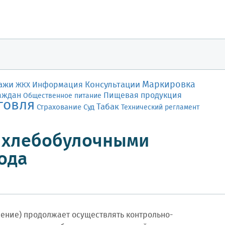
Маркировка
ажи
Консультации
Информация
ЖКХ
аждан
Пищевая продукция
Общественное питание
говля
Табак
Страхование
Суд
Технический регламент
и хлебобулочными
года
ление) продолжает осуществлять контрольно-