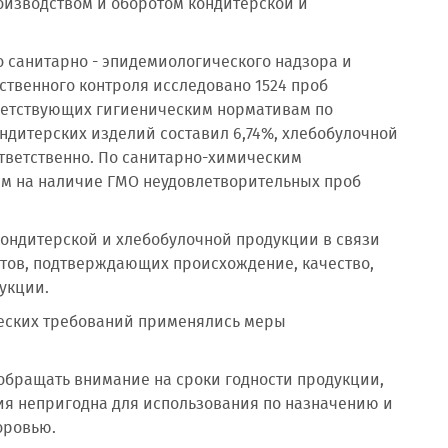
изводством и оборотом кондитерской и
о санитарно - эпидемиологического надзора и
ственного контроля исследовано 1524 проб
тветствующих гигиеническим нормативам по
дитерских изделий составил 6,74%, хлебобулочной
ответственно. По санитарно-химическим
ям на наличие ГМО неудовлетворительных проб
кондитерской и хлебобулочной продукции в связи
нтов, подтверждающих происхождение, качество,
укции.
еских требований применялись меры
обращать внимание на сроки годности продукции,
ция непригодна для использования по назначению и
оровью.