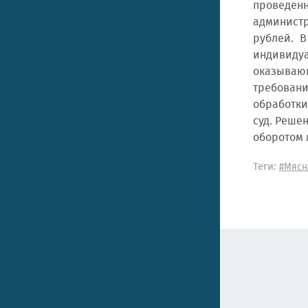
проведен
админист
рублей. В
индивиду
оказываю
требовани
обработки
суд. Реше
оборотом 
Теги:
#Мясн