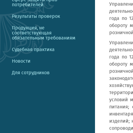
Управлен
потребителей
деятельно
Результаты проверок
года по 1
обороту м
Продукция, не
розничной
соответствующая
обязательным требованиям
Управлен
Судебная практика
деятельно
года по 1
Новости
обороту м
розничной
Для сотрудников
законодат
хозяйству
территори
условий м
питания;
инвентаря
изделий; 
сопровод