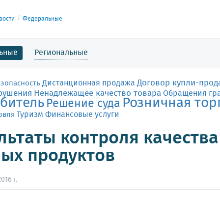
вости
Федеральные
ьные
Региональные
Договор купли-прод
Дистанционная продажа
езопасность
рушения
Ненадлежащее качество товара
Обращения гр
битель
Розничная тор
Решение суда
Финансовые услуги
овля
Туризм
льтаты контроля качества
ых продуктов
016 г.