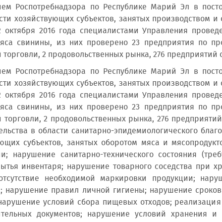
ием Роспотребнадзора по Республике Марий Эл в пост
сти хозяйствующих субъектов, занятых производством и 
2 октября 2016 года специалистами Управления провед
яса свинины, из них проверено 23 предприятия по пр
 торговли, 2 продовольственных рынка, 276 предприятий 
ием Роспотребнадзора по Республике Марий Эл в пост
сти хозяйствующих субъектов, занятых производством и 
2 октября 2016 года специалистами Управления провед
яса свинины, из них проверено 23 предприятия по пр
 торговли, 2 продовольственных рынка, 276 предприят
ельства в области санитарно-эпидемиологического благ
ющих субъектов, занятых оборотом мяса и мясопродукт
и; нарушение санитарно-технического состояния (тре
ытья инвентаря; нарушение товарного соседства при х
 отсутствие необходимой маркировки продукции; нар
; нарушение правил личной гигиены; нарушение сроко
нарушение условий сбора пищевых отходов; реализация
ительных документов; нарушение условий хранения и 