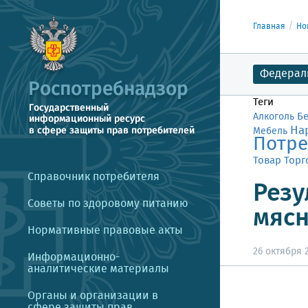
Главная
Но
Федерал
Теги
Б
Алкоголь
На
Мебель
Потре
Товар
Торг
Справочник потребителя
Резу
Советы по здоровому питанию
мясн
Нормативные правовые акты
26 октября 2
Информационно-
аналитические материалы
Органы и организации в
сфере защиты прав