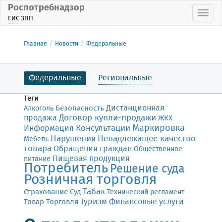
Роспотребнадзор
Пока
ГИС ЗПП
Главная
Новости
Федеральные
Федеральные
Региональные
Теги
Дистанционная
Безопасность
Алкоголь
Договор купли-продажи
продажа
ЖКХ
Маркировка
Консультации
Информация
Нарушения
Ненадлежащее качество
Мебель
товара
Обращения граждан
Общественное
Пищевая продукция
питание
Потребитель
Решение суда
Розничная торговля
Табак
Страхование
Суд
Технический регламент
Финансовые услуги
Товар
Торговля
Туризм