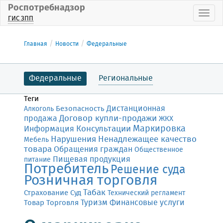
Роспотребнадзор
Пока
ГИС ЗПП
Главная
Новости
Федеральные
Федеральные
Региональные
Теги
Дистанционная
Безопасность
Алкоголь
Договор купли-продажи
продажа
ЖКХ
Маркировка
Консультации
Информация
Нарушения
Ненадлежащее качество
Мебель
товара
Обращения граждан
Общественное
Пищевая продукция
питание
Потребитель
Решение суда
Розничная торговля
Табак
Страхование
Суд
Технический регламент
Финансовые услуги
Товар
Торговля
Туризм