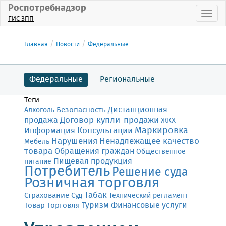
Роспотребнадзор
Пока
ГИС ЗПП
Главная
Новости
Федеральные
Федеральные
Региональные
Теги
Дистанционная
Безопасность
Алкоголь
Договор купли-продажи
продажа
ЖКХ
Маркировка
Консультации
Информация
Нарушения
Ненадлежащее качество
Мебель
товара
Обращения граждан
Общественное
Пищевая продукция
питание
Потребитель
Решение суда
Розничная торговля
Табак
Страхование
Суд
Технический регламент
Финансовые услуги
Товар
Торговля
Туризм