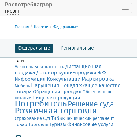
Роспотребнадзор
Пока
ГИС ЗПП
Главная
Новости
Федеральные
Федеральные
Региональные
Теги
Дистанционная
Безопасность
Алкоголь
Договор купли-продажи
продажа
ЖКХ
Маркировка
Консультации
Информация
Нарушения
Ненадлежащее качество
Мебель
товара
Обращения граждан
Общественное
Пищевая продукция
питание
Потребитель
Решение суда
Розничная торговля
Табак
Страхование
Суд
Технический регламент
Финансовые услуги
Товар
Торговля
Туризм