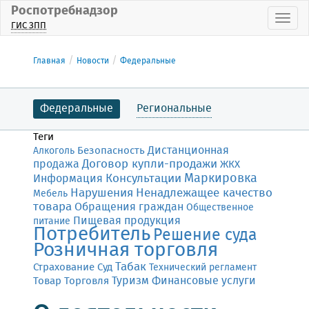
Роспотребнадзор
Пока
ГИС ЗПП
Главная
Новости
Федеральные
Федеральные
Региональные
Теги
Дистанционная
Безопасность
Алкоголь
Договор купли-продажи
продажа
ЖКХ
Маркировка
Консультации
Информация
Нарушения
Ненадлежащее качество
Мебель
товара
Обращения граждан
Общественное
Пищевая продукция
питание
Потребитель
Решение суда
Розничная торговля
Табак
Страхование
Суд
Технический регламент
Финансовые услуги
Товар
Торговля
Туризм