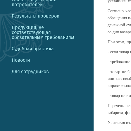
указанный то
потребителей
Согласно ча
Результаты проверок
обращения по
денежной су
Продукция, не
соответствующая
со дня возвр
обязательным требованиям
При этом, пр
Судебная практика
- если товар
Новости
- требование
Для сотрудников
- товар не 
или кассовы
вправе ссыла
- товар не в
Перечень не
габарита, фа
Учитывая изл