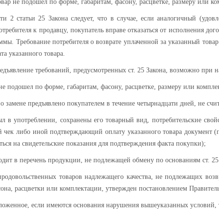
вар не подошел по форме, габаритам, фасону, расцветке, размеру или к
сти 2 статьи 25 Закона следует, что в случае, если аналогичный (удов
требителя к продавцу, покупатель вправе отказаться от исполнения дог
ммы. Требование потребителя о возврате уплаченной за указанный това
ата указанного товара.
едъявление требований, предусмотренных ст. 25 Закона, возможно при 
 не подошел по форме, габаритам, фасону, расцветке, размеру или компле
 о замене предъявлено покупателем в течение четырнадцати дней, не счи
был в употреблении, сохранены его товарный вид, потребительские свой
й чек либо иной подтверждающий оплату указанного товара документ (п
ться на свидетельские показания для подтверждения факта покупки);
ходит в перечень продукции, не подлежащей обмену по основаниям ст. 25
продовольственных товаров надлежащего качества, не подлежащих возв
сона, расцветки или комплектации, утвержден постановлением Правитель
оженное, если имеются основания нарушения вышеуказанных условий, то