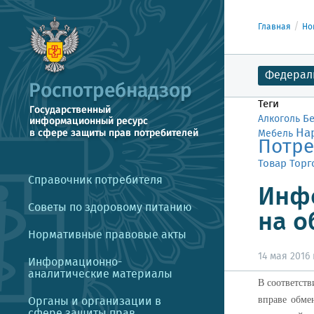
Главная
Но
Федерал
Теги
Б
Алкоголь
На
Мебель
Потре
Товар
Торг
Справочник потребителя
Инфо
Советы по здоровому питанию
на о
Нормативные правовые акты
14 мая 2016 г
Информационно-
аналитические материалы
В соответств
Органы и организации в
вправе обме
сфере защиты прав