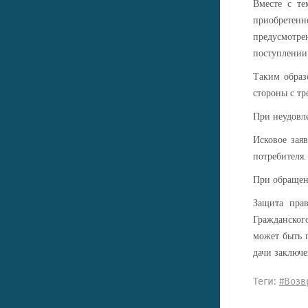
Вместе с те
приобретенн
предусмотре
поступлении 
Таким образ
стороны с тр
При неудовл
Исковое зая
потребителя.
При обращени
Защита прав
Гражданского
может быть 
дачи заключе
Теги:
#Возв