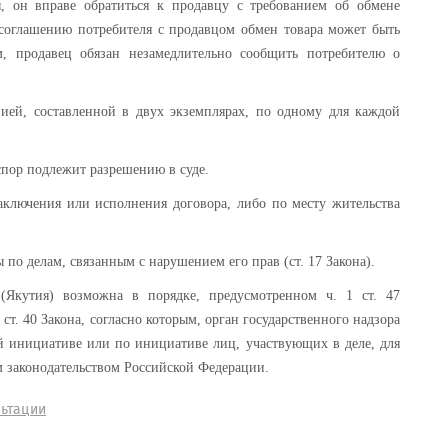
ы, он вправе обратиться к продавцу с требованием об обмене
 соглашению потребителя с продавцом обмен товара может быть
м, продавец обязан незамедлительно сообщить потребителю о
зией, составленной в двух экземплярах, по одному для каждой
спор подлежит разрешению в суде.
заключения или исполнения договора, либо по месту жительства
по делам, связанным с нарушением его прав (ст. 17 Закона).
(Якутия) возможна в порядке, предусмотренном ч. 1 ст. 47
ст. 40 Закона, согласно которым, орган государственного надзора
ей инициативе или по инициативе лиц, участвующих в деле, для
м законодательством Российской Федерации.
льтации