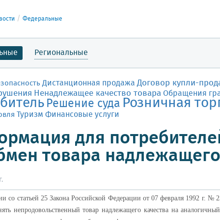
вости
Федеральные
ьные
Региональные
Договор купли-прод
Дистанционная продажа
езопасность
рушения
Ненадлежащее качество товара
Обращения гр
битель
Розничная тор
Решение суда
Финансовые услуги
овля
Туризм
рмация для потребителей
бмен товара надлежащего
.
ии со статьей 25 Закона Российской Федерации от 07 февраля 1992 г. № 
нять непродовольственный товар надлежащего качества на аналогичный 