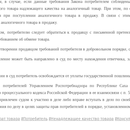
м, в случае, если данные требования Закона потребителем соблюден
ого товара надлежащего качества на аналогичный товар. При этом, по
н при поступлении аналогичного товара в продажу. В связи с эти
аналогичного товара в продажу.
ом, потребителю следует обратиться к продавцу с письменной претен
ебованием об обмене товара.
етворении продавцом требований потребителя в добровольном порядке, 
вление может быть направлено в суд по месту нахождения ответчика, 
и в суд потребитель освобождается от уплаты государственной пошлины 
 потребителей Управлением Роспотребнадзора по Республике Саха 
 процессуального кодекса Российской Федерации в ее взаимосвязи с п. 5 
привлечен судом к участию в деле либо вправе вступать в дело по сво
ния по делу в целях защиты прав потребителей в порядке, установленно
рат товара
#Потребитель
#Ненадлежащее качество товара
#Консу