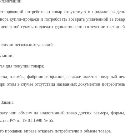
омплектации.
летворяющий потребителя) товар отсутствует в продаже на день
овора купли-продажи и потребовать возврата уплаченной за товар
р денежной суммы подлежит удовлетворению в течение трех дней
наличии нескольких условий:
ктации;
тая дня покупки товара;
ства, пломбы, фабричные ярлыки, а также имеется товарный чек
ри этом в случае отсутствия названных документов потребитель
 Закона.
рату или обмену на аналогичный товар других размера, формы,
ства РФ от 19.01.1998 № 55.
 продавец вправе отказать потребителю в обмене товара.