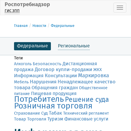
Роспотребнадзор
Пока
ГИС ЗПП
Главная
Новости
Федеральные
Федеральные
Региональные
Теги
Дистанционная
Безопасность
Алкоголь
Договор купли-продажи
продажа
ЖКХ
Маркировка
Консультации
Информация
Нарушения
Ненадлежащее качество
Мебель
товара
Обращения граждан
Общественное
Пищевая продукция
питание
Потребитель
Решение суда
Розничная торговля
Табак
Страхование
Суд
Технический регламент
Финансовые услуги
Товар
Торговля
Туризм