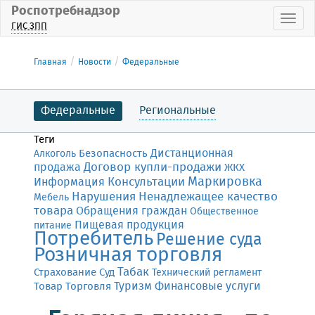
Роспотребнадзор
Пока
ГИС ЗПП
Главная
Новости
Федеральные
Федеральные
Региональные
Теги
Дистанционная
Безопасность
Алкоголь
Договор купли-продажи
продажа
ЖКХ
Маркировка
Консультации
Информация
Нарушения
Ненадлежащее качество
Мебель
товара
Обращения граждан
Общественное
Пищевая продукция
питание
Потребитель
Решение суда
Розничная торговля
Табак
Страхование
Суд
Технический регламент
Финансовые услуги
Товар
Торговля
Туризм