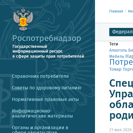
Главная
Но
Федерал
Теги
Б
Алкоголь
На
Мебель
Потре
Товар
Торг
Справочник потребителя
Спец
Советы по здоровому питанию
Упра
Нормативные правовые акты
обла
Информационно-
роди
аналитические материалы
Органы и организации в
21 мая 2026 
сфере защиты прав