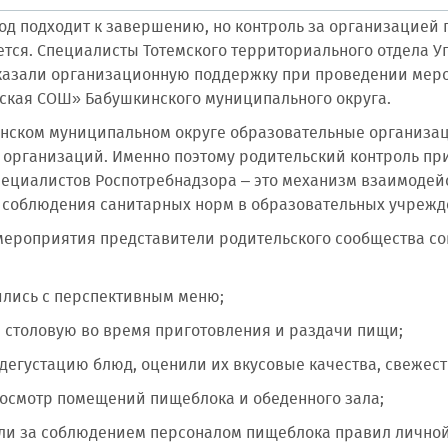
од подходит к завершению, но контроль за организацией
тся. Специалисты Тотемского территориального отдела У
казали организационную поддержку при проведении меро
ская СОШ» Бабушкинского муниципального округа.
нском муниципальном округе образовательные организац
 организаций. Именно поэтому родительский контроль пр
пециалистов Роспотребнадзора – это механизм взаимодей
 соблюдения санитарных норм в образовательных учрежд
мероприятия представители родительского сообщества с
ились с перспективным меню;
и столовую во время приготовления и раздачи пищи;
 дегустацию блюд, оценили их вкусовые качества, свежест
 осмотр помещений пищеблока и обеденного зала;
ли за соблюдением персоналом пищеблока правил личной