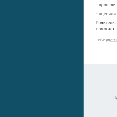
- провели
- оценили
Родительск
помогает 
Теги:
#Детс
П