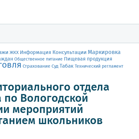
Маркировка
ажи
Консультации
Информация
ЖКХ
аждан
Пищевая продукция
Общественное питание
говля
Табак
Страхование
Суд
Технический регламент
иториального отдела
 по Вологодской
ии мероприятий
итанием школьников