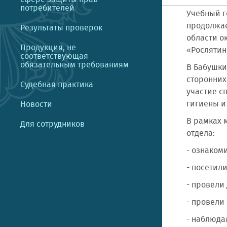
потребителей
Учебный г
продолжае
Результаты проверок
области о
Продукция, не
«Рослятин
соответствующая
обязательным требованиям
В Бабушки
сторонних
Судебная практика
участие с
гигиены и
Новости
В рамках 
Для сотрудников
отдела:
- ознаком
- посетил
- провели
- провели
- наблюда