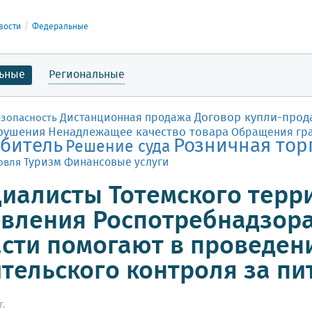
вости
Федеральные
ьные
Региональные
Договор купли-прод
Дистанционная продажа
езопасность
рушения
Ненадлежащее качество товара
Обращения гр
битель
Розничная тор
Решение суда
Финансовые услуги
овля
Туризм
иалисты Тотемского терр
вления Роспотребнадзора
сти помогают в проведен
тельского контроля за п
г.