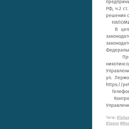
предприним
РФ, ч.2 с
решения о
НАПОМИ
В целях 
законода
законодат
Федеральн
При выяв
никотинс
Управлени
ул. Лерм
https://pe
Телефон д
Контроль
Управлени
Теги:
#Таба
#Закон
#Ма