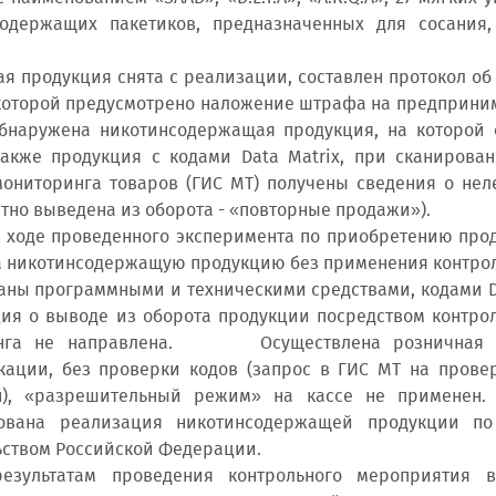
содержащих пакетиков, предназначенных для сосания
 продукция снята с реализации, составлен протокол об 
которой предусмотрено наложение штрафа на предпринима
бнаружена никотинсодержащая продукция, на которой 
также продукция с кодами Data Matrix, при сканиров
ониторинга товаров (ГИС МТ) получены сведения о нел
тно выведена из оборота - «повторные продажи»).
оде проведенного эксперимента по приобретению проду
а никотинсодержащую продукцию без применения контро
аны программными и техническими средствами, кодами Da
я о выводе из оборота продукции посредством контро
нга не направлена. Осуществлена розничная пр
ации, без проверки кодов (запрос в ГИС МТ на прове
н), «разрешительный режим» на кассе не применен. 
ована реализация никотинсодержащей продукции по
ством Российской Федерации.
ьтатам проведения контрольного мероприятия вы