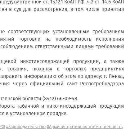
усмотренной ст. 15.12.1 КоАП РФ, ч.2 ст. 14.6 КоАП
авлен в суд для рассмотрения, в том числе принятия
е соответствующих установленным требованиям
риятий торговли на необходимость исполнения
а соблюдением ответственными лицами требований
евой никотинсодержащей продукции, а также
я, сосания, нюханья в торговых предприятиях
аправить информацию об этом по адресу: г. Пенза,
ения через официальный сайт Роспотребнадзора
енской области (8412) 66-09-48.
орота табачной и никотинсодержащей продукции
я в установленном порядке.
 РФ
#Законодательство
#Административная ответственность