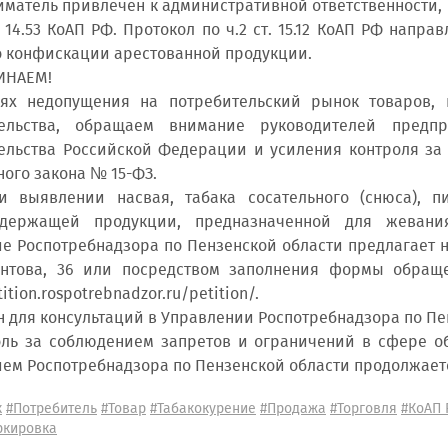
атель привлечен к административной ответственности, пред
т. 14.53 КоАП РФ. Протокол по ч.2 ст. 15.12 КоАП РФ напр
 конфискации арестованной продукции.
НАЕМ!
недопущения на потребительский рынок товаров, н
тельства, обращаем внимание руководителей предп
ельства Российской Федерации и усиления контроля з
ого закона № 15-ФЗ.
лении насвая, табака сосательного (снюса), пищ
одержащей продукции, предназначенной для жевани
е Роспотребнадзора по Пензенской области предлагает н
онтова, 36 или посредством заполнения формы обращ
tition.rospotrebnadzor.ru/petition/.
ля консультаций в Управлении Роспотребнадзора по Пенз
 за соблюдением запретов и ограничений в сфере об
ем Роспотребнадзора по Пензенской области продолжаетс
к
#Потребитель
#Товар
#Табакокурение
#Продажа
#Торговля
#КоАП
ркировка