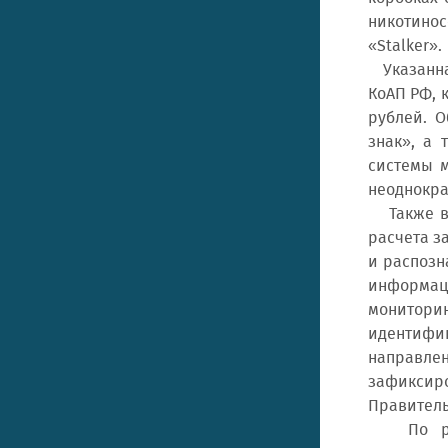
никотино
«Stalker».
Указанная
КоАП РФ, 
рублей. О
знак», а 
системы м
неоднокра
Также в х
расчета з
и распозн
информаци
монитори
идентифик
направле
зафиксир
Правитель
По резул