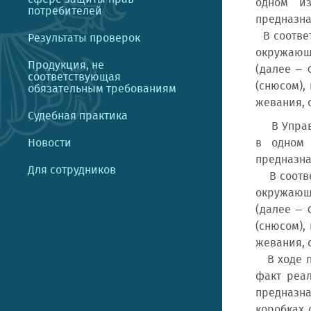
одном из
потребителей
предназна
В соответ
Результаты проверок
окружающ
Продукция, не
(далее – 
соответствующая
(снюсом),
обязательным требованиям
жевания, 
Судебная практика
В Управле
Новости
в одном 
предназна
Для сотрудников
В соответ
окружающ
(далее – 
(снюсом),
жевания, 
В ходе пр
факт реа
предназна
коробках 