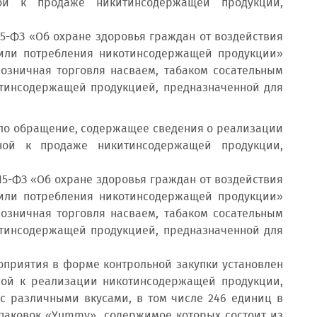
ой к продаже никитинсодержащей продукции,
 15-ФЗ «Об охране здоровья граждан от воздействия
 или потребления никотинсодержащей продукции»
озничная торговля насваем, табаком сосательным
отинсодержащей продукцией, предназначенной для
ло обращение, содержащее сведения о реализации
ой к продаже никитинсодержащей продукции,
 15-ФЗ «Об охране здоровья граждан от воздействия
 или потребления никотинсодержащей продукции»
озничная торговля насваем, табаком сосательным
отинсодержащей продукцией, предназначенной для
оприятия в форме контрольной закупки установлен
ой к реализации никотинсодержащей продукции,
 с различными вкусами, в том числе 246 единиц в
х упаковок «Yummy», содержимое которых состоит из