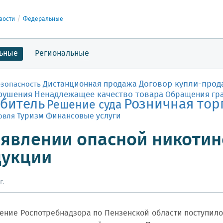
вости
Федеральные
ьные
Региональные
Договор купли-прод
Дистанционная продажа
езопасность
рушения
Ненадлежащее качество товара
Обращения гр
битель
Розничная тор
Решение суда
Финансовые услуги
овля
Туризм
явлении опасной никоти
дукции
г.
ние Роспотребнадзора по Пензенской области поступил