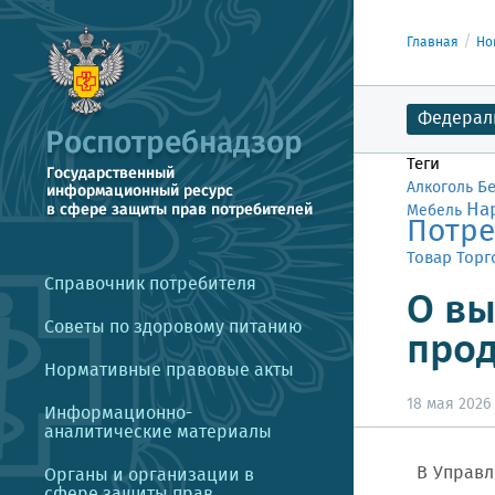
Главная
Но
Федерал
Теги
Б
Алкоголь
На
Мебель
Потре
Товар
Торг
Справочник потребителя
О вы
Советы по здоровому питанию
про
Нормативные правовые акты
18 мая 2026 
Информационно-
аналитические материалы
В Управле
Органы и организации в
сфере защиты прав