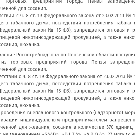
 торговых предприятий города Пензы запрещенн
ченной для сосания.
ствии с ч. 8 ст. 19 Федерального закона от 23.02.2013 №
его табачного дыма, последствий потребления табака
Федеральный закон № 15-ФЗ), запрещается оптовая и р
 пищевой никотинсодержащей продукцией, а также ник
сосания, нюханья.
ние Роспотребнадзора по Пензенской области поступи
из торговых предприятий города Пензы запрещенн
ченной для сосания.
ствии с ч. 8 ст. 19 Федерального закона от 23.02.2013 №
его табачного дыма, последствий потребления табака
Федеральный закон № 15-ФЗ), запрещается оптовая и р
 пищевой никотинсодержащей продукцией, а также ник
сосания, нюханья.
оведения внепланового контрольного (надзорного) мер
лизации индивидуальным предпринимателем запрещенн
ченной для жевания, сосания в количестве 370 единиц
с наименованием «SAAD», «D.L.T.A», «A.R.Q.A», 27 мягки