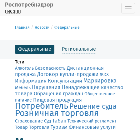
Роспотребнадзор
Пока
ГИС ЗПП
Главная
Новости
Федеральные
Федеральные
Региональные
Теги
Дистанционная
Безопасность
Алкоголь
Договор купли-продажи
продажа
ЖКХ
Маркировка
Консультации
Информация
Нарушения
Ненадлежащее качество
Мебель
товара
Обращения граждан
Общественное
Пищевая продукция
питание
Потребитель
Решение суда
Розничная торговля
Табак
Страхование
Суд
Технический регламент
Финансовые услуги
Товар
Торговля
Туризм