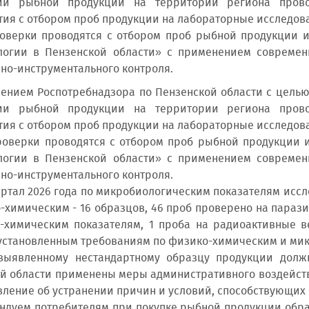
ии рыбной продукции на территории региона прово
ия с отбором проб продукции на лабораторные исследов
ерки проводятся с отбором проб рыбной продукции и 
логии в Пензенской области» с применением современ
но-инструментального контроля.
ем Роспотребнадзора по Пензенской области с целью к
ии рыбной продукции на территории региона прово
ия с отбором проб продукции на лабораторные исследов
ерки проводятся с отбором проб рыбной продукции и 
логии в Пензенской области» с применением современ
но-инструментального контроля.
тал 2026 года по микробиологическим показателям иссле
-химическим - 16 образцов, 46 проб проверено на парази
-химическим показателям, 1 проба на радиоактивные в
установленным требованиям по физико-химическим и ми
енному нестандартному образцу продукции должно
й области применены меры административного воздейст
вление об устранении причин и условий, способствующи
уем потребителям при покупке рыбной продукции обращ