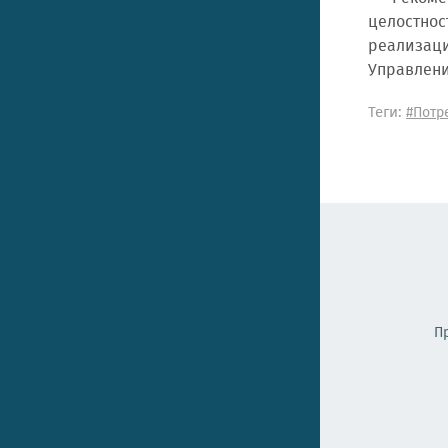
целостно
реализац
Управлени
Теги:
#Потр
П