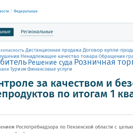
вости
Федеральные
ьные
Региональные
Договор купли-прод
Дистанционная продажа
езопасность
рушения
Ненадлежащее качество товара
Обращения гр
битель
Розничная тор
Решение суда
Финансовые услуги
овля
Туризм
нтроле за качеством и бе
продуктов по итогам 1 кв
.
ем Роспотребнадзора по Пензенской области с целью к