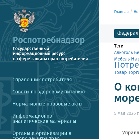
Главная
Но
Федерал
Теги
Б
Алкоголь
На
Мебель
Потре
Товар
Торг
Справочник потребителя
О ко
Советы по здоровому питанию
море
Нормативные правовые акты
5 мая 2026 г
Информационно-
аналитические материалы
Управлени
Органы и организации в
сфере защиты прав