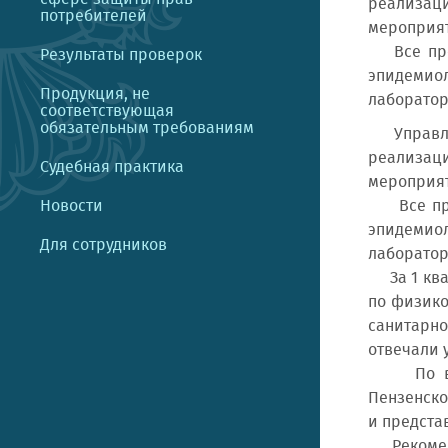
реализац
потребителей
мероприят
Все пров
Результаты проверок
эпидемио
Продукция, не
лаборатор
соответствующая
обязательным требованиям
Управлени
реализац
Судебная практика
мероприят
Новости
Все пров
эпидемио
Для сотрудников
лаборатор
За 1 квар
по физико
санитарно
отвечали 
По выявл
Пензенско
и предста
Рекоменд