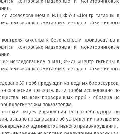
дятся контрольно-надзорные и мониторинговые
ания.
ее исследованием в ИЛЦ ФБУЗ «Центр гигиены и
ных высокоинформативных методов объективного
онтроля качества и безопасности производства и
дятся контрольно-надзорные и мониторинговые
ания.
ее исследованием в ИЛЦ ФБУЗ «Центр гигиены и
ных высокоинформативных методов объективного
довано 39 проб продукции из водных биоресурсов,
тологические показатели, 22 пробы исследовано по
ещества. Из всех проверенных проб 2 образца не
кробиологическим показателям.
стным лицом Управления Роспотребнадзора по
вия, выдано предписание об устранении нарушения
х совершению административного правонарушения.
ать внимание на условия реализации продукции,