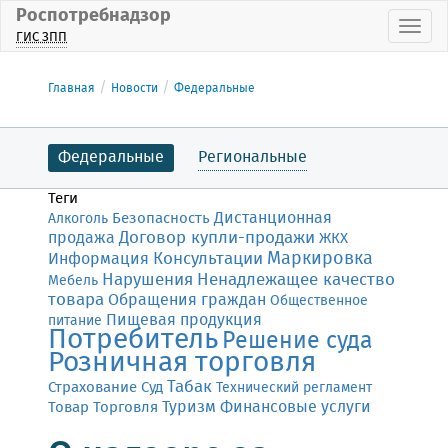
Роспотребнадзор
Пока
ГИС ЗПП
Главная
Новости
Федеральные
Федеральные
Региональные
Теги
Дистанционная
Безопасность
Алкоголь
Договор купли-продажи
продажа
ЖКХ
Маркировка
Консультации
Информация
Нарушения
Ненадлежащее качество
Мебель
товара
Обращения граждан
Общественное
Пищевая продукция
питание
Потребитель
Решение суда
Розничная торговля
Табак
Страхование
Суд
Технический регламент
Финансовые услуги
Товар
Торговля
Туризм