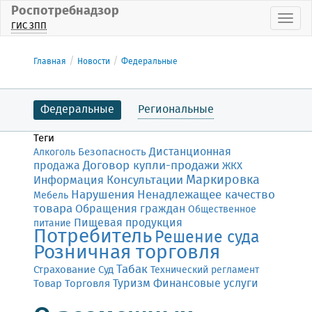
Роспотребнадзор
Пока
ГИС ЗПП
Главная
Новости
Федеральные
Федеральные
Региональные
Теги
Дистанционная
Безопасность
Алкоголь
Договор купли-продажи
продажа
ЖКХ
Маркировка
Консультации
Информация
Нарушения
Ненадлежащее качество
Мебель
товара
Обращения граждан
Общественное
Пищевая продукция
питание
Потребитель
Решение суда
Розничная торговля
Табак
Страхование
Суд
Технический регламент
Финансовые услуги
Товар
Торговля
Туризм