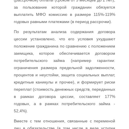
(рассрочкой) оплаты (сроком от 3 месяцев до 2 лет),
за пользование которой гражданин обязуется
выплатить МФО комиссию в размере 115%-119%
годовых равными платежами (в период рассрочки).
По результатам анализа содержания договора
цессии установлено, что его условия ухудшают
положение гражданина по сравнению с положением
заемщика, которое обеспечивается договором
потребительского займа (например гарантии:
ограничения размера предельной задолженности,
процентов и неустойки, защита социальных выплат,
кредитные каникулы и прочее), и формирует риски
переплат (стоимость денежных средств, переданных
в рамках договора цессии, составляет 177%
годовых, а в рамках потребительского займа -
52,4%).
Вместе с тем отношения, связанные с переменой
лиц в обязательстве (в том числе в виде уступки