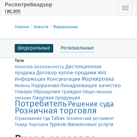
Роспотребнадзор
Пока
ГИС ЗПП
Главная
Новости
Федеральные
Федеральные
Региональные
Теги
Дистанционная
Безопасность
Алкоголь
Договор купли-продажи
продажа
ЖКХ
Маркировка
Консультации
Информация
Нарушения
Ненадлежащее качество
Мебель
товара
Обращения граждан
Общественное
Пищевая продукция
питание
Потребитель
Решение суда
Розничная торговля
Табак
Страхование
Суд
Технический регламент
Финансовые услуги
Товар
Торговля
Туризм