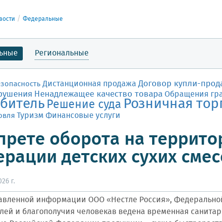
вости
Федеральные
ьные
Региональные
Договор купли-прод
Дистанционная продажа
езопасность
рушения
Ненадлежащее качество товара
Обращения гр
битель
Розничная тор
Решение суда
Финансовые услуги
овля
Туризм
прете оборота на террито
рации детских сухих смес
26 г.
авленной информации ООО «Нестле Россия», Федеральной
лей и благополучия человекав ведена временная санитар