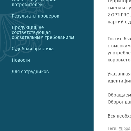
территори
потребителей
смеси и с
2 OPTIPRO
Результаты проверок
партий с д
Продукция, не
соответствующая
обязательным требованиям
Токсин бы
с высоким
Судебная практика
употребле
коровьего
Новости
Для сотрудников
Указанная
идентифик
Обращаем 
Оборот да
Вся необх
Теги:
#Прод