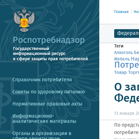
Главная
Но
Федерал
Теги
Б
Алкоголь
На
Мебель
Потре
Товар
Торг
Справочник потребителя
О за
Советы по здоровому питанию
Феде
Нормативные правовые акты
13 января 20
Информационно-
аналитические материалы
По предст
потребите
Органы и организации в
сфере защиты прав