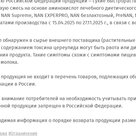
ю Российской Федерации продукции – сухие быстрораст
ухую смесь на основе аминокислот лечебного диетическог
, NAN Supreme, NAN EXPERPRO, NAN безлактозный, PreNAN
атами производства с 15.04.2025 по 27.11.2025 г., в связи
л обнаружен в сырье внешнего поставщика (растительные
 содержанием токсина цереулида могут быть рвота или ди
ния продукта. Такие симптомы схожи с симптомами пищево
 молока.
 продукция не входит в перечень товаров, подлежащих о
ации в России.
внимание потребителей на необходимость учитывать пр
нной продукции запрещен в Российской Федерации.
одимая информация о порядке возврата продукции разме
ажа
#Ограничения