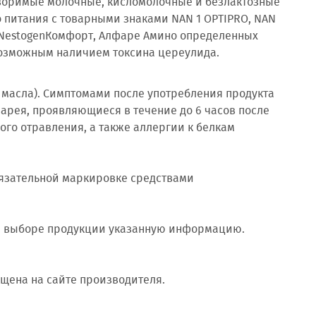
воримые молочные, кисломолочные и безлактозные
о питания с товарными знаками NAN 1 OPTIPRO, NAN
, NestogenКомфорт, Алфаре Амино определенных
 с возможным наличием токсина цереулида.
 масла). Симптомами после употребления продукта
арея, проявляющиеся в течение до 6 часов после
го отравления, а также аллергии к белкам
бязательной маркировке средствами
и выборе продукции указанную информацию.
щена на сайте производителя.