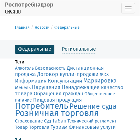
Роспотребнадзор
Пока
ГИС ЗПП
Главная
Новости
Федеральные
Федеральные
Региональные
Теги
Дистанционная
Безопасность
Алкоголь
Договор купли-продажи
продажа
ЖКХ
Маркировка
Консультации
Информация
Нарушения
Ненадлежащее качество
Мебель
товара
Обращения граждан
Общественное
Пищевая продукция
питание
Потребитель
Решение суда
Розничная торговля
Табак
Страхование
Суд
Технический регламент
Финансовые услуги
Товар
Торговля
Туризм