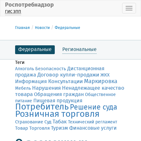
Роспотребнадзор
Пока
ГИС ЗПП
Главная
Новости
Федеральные
Федеральные
Региональные
Теги
Дистанционная
Безопасность
Алкоголь
Договор купли-продажи
продажа
ЖКХ
Маркировка
Консультации
Информация
Нарушения
Ненадлежащее качество
Мебель
товара
Обращения граждан
Общественное
Пищевая продукция
питание
Потребитель
Решение суда
Розничная торговля
Табак
Страхование
Суд
Технический регламент
Финансовые услуги
Товар
Торговля
Туризм