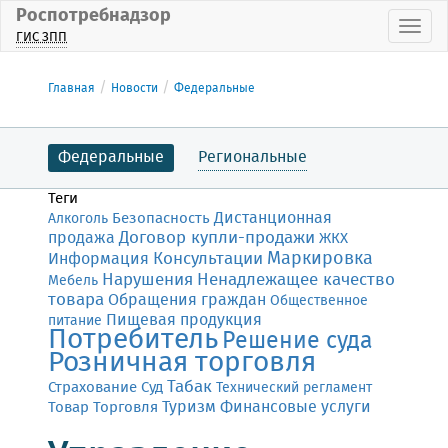
Роспотребнадзор
Пока
ГИС ЗПП
Главная
Новости
Федеральные
Федеральные
Региональные
Теги
Дистанционная
Безопасность
Алкоголь
Договор купли-продажи
продажа
ЖКХ
Маркировка
Консультации
Информация
Нарушения
Ненадлежащее качество
Мебель
товара
Обращения граждан
Общественное
Пищевая продукция
питание
Потребитель
Решение суда
Розничная торговля
Табак
Страхование
Суд
Технический регламент
Финансовые услуги
Товар
Торговля
Туризм