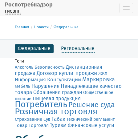
Роспотребнадзор
Пока
ГИС ЗПП
Главная
Новости
Федеральные
Федеральные
Региональные
Теги
Дистанционная
Безопасность
Алкоголь
Договор купли-продажи
продажа
ЖКХ
Маркировка
Консультации
Информация
Нарушения
Ненадлежащее качество
Мебель
товара
Обращения граждан
Общественное
Пищевая продукция
питание
Потребитель
Решение суда
Розничная торговля
Табак
Страхование
Суд
Технический регламент
Финансовые услуги
Товар
Торговля
Туризм